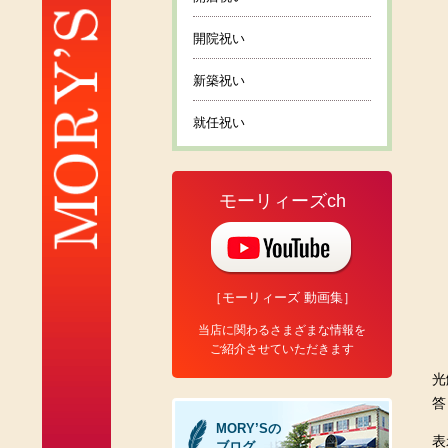
開院祝い
新築祝い
就任祝い
モーリィーズch
［モーリィーズ 動画集］
当店に関わるさまざまな情報を
ご紹介させていただきます
光
答
MORY’Sの
表
ブログ