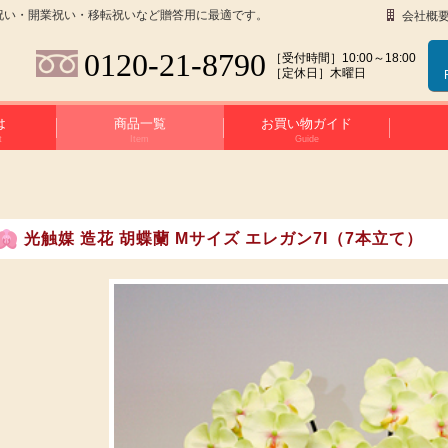
祝い・開業祝い・移転祝いなど贈答用に最適です。
会社概
0120-21-8790
［受付時間］10:00～18:00
［定休日］木曜日
は
商品一覧
お買い物ガイド
t
Item
Guide
光触媒 造花 胡蝶蘭 Mサイズ エレガン7I（7本立て）