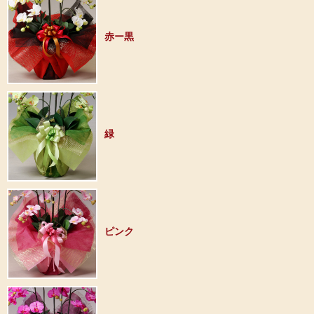
赤ー黒
緑
ピンク