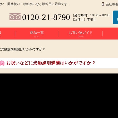
祝い・開業祝い・移転祝いなど贈答用に最適です。
会社概
0120-21-8790
［受付時間］10:00～18:00
［定休日］木曜日
は
商品一覧
お買い物ガイド
t
Item
Guide
に光触媒胡蝶蘭はいかがですか？
お祝いなどに光触媒胡蝶蘭はいかがですか？