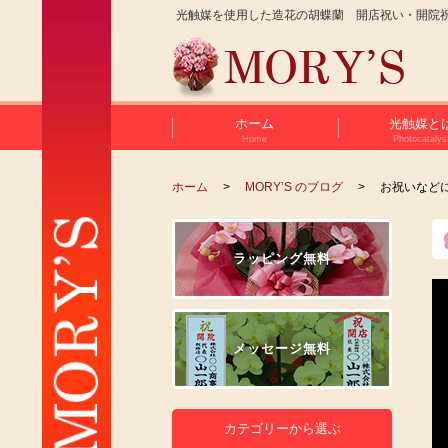
光触媒を使用した造花の胡蝶蘭 開店祝い・開院
ホーム
光触媒と
Home
Photocatalys
ホーム
MORY’S のブログ
お祝いなど
ラッピング無料
メッセージ無料
カテゴリーから選ぶ