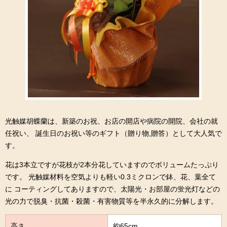
光触媒胡蝶蘭は、新築のお祝、お店の開店や病院の開院、会社の就
任祝い、 誕生日のお祝い等のギフト（贈り物,贈答）として大人気で
す。
花は3本立ですが花枝が2本分花していますのでボリュームたっぷり
です。 光触媒材料を空気よりも軽い0.3ミクロンで鉢、花、葉全て
に コーティングしてありますので、太陽光・お部屋の蛍光灯などの
光の力で脱臭・抗菌・殺菌・有害物質等を半永久的に分解します。
高さ
約65cm