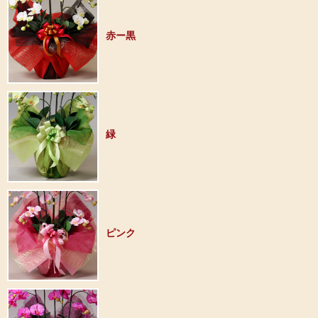
赤ー黒
緑
ピンク