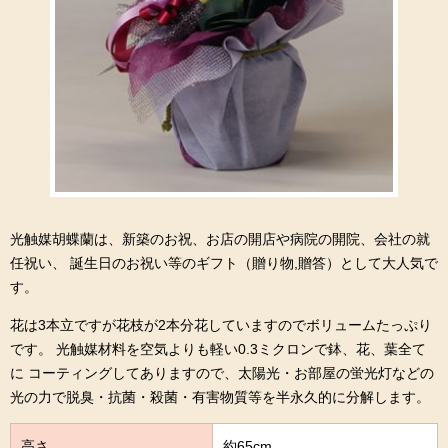
光触媒胡蝶蘭は、新築のお祝、お店の開店や病院の開院、会社の就
任祝い、 誕生日のお祝い等のギフト（贈り物,贈答）として大人気で
す。
花は3本立ですが花枝が2本分花していますのでボリュームたっぷり
です。 光触媒材料を空気よりも軽い0.3ミクロンで鉢、花、葉全て
に コーティングしてありますので、太陽光・お部屋の蛍光灯などの
光の力で脱臭・抗菌・殺菌・有害物質等を半永久的に分解します。
高さ
約65cm