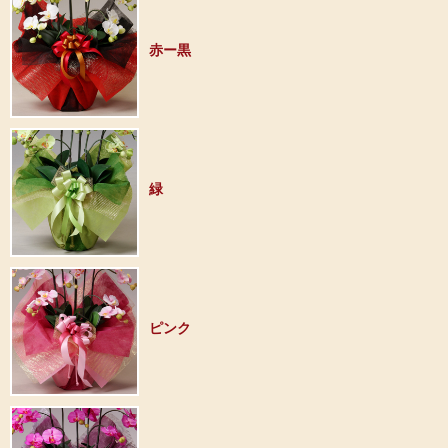
赤ー黒
緑
ピンク