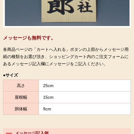
メッセージも無料です。
各商品ページの「カートへ入れる」ボタンの上部からメッセージ用
紙の種類をお選び頂き、ショッピングカート内のご注文フォームに
あるメッセージ記入欄にメッセージをご記入ください。
●サイズ
高さ
25cm
屋根幅
15cm
胴体幅
9cm
メッセージ記入例