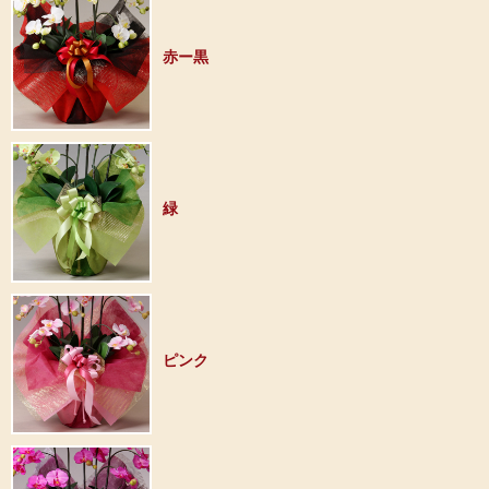
赤ー黒
緑
ピンク