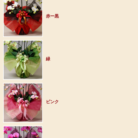
赤ー黒
緑
ピンク