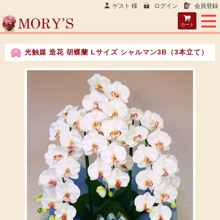
ゲスト 様
ログイン
会員登録
カート
光触媒 造花 胡蝶蘭 Lサイズ シャルマン3B（3本立て）