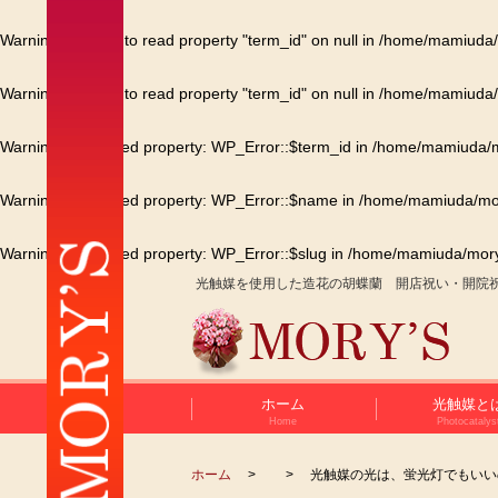
Warning
: Attempt to read property "term_id" on null in
/home/mamiuda/m
Warning
: Attempt to read property "term_id" on null in
/home/mamiuda/m
Warning
: Undefined property: WP_Error::$term_id in
/home/mamiuda/mo
Warning
: Undefined property: WP_Error::$name in
/home/mamiuda/mor
Warning
: Undefined property: WP_Error::$slug in
/home/mamiuda/morys
光触媒を使用した造花の胡蝶蘭 開店祝い・開院
ホーム
光触媒と
Home
Photocatalys
ホーム
光触媒の光は、蛍光灯でもいい