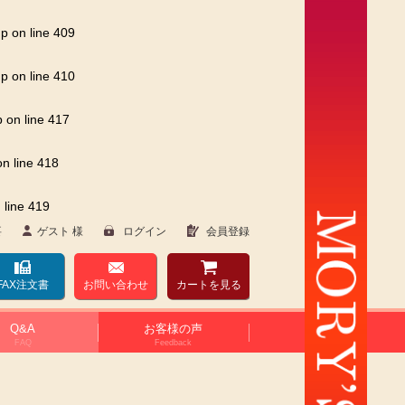
hp
on line
409
hp
on line
410
p
on line
417
n line
418
 line
419
要
ゲスト 様
ログイン
会員登録
FAX注文書
お問い合わせ
カート
を見る
Q&A
お客様の声
FAQ
Feedback