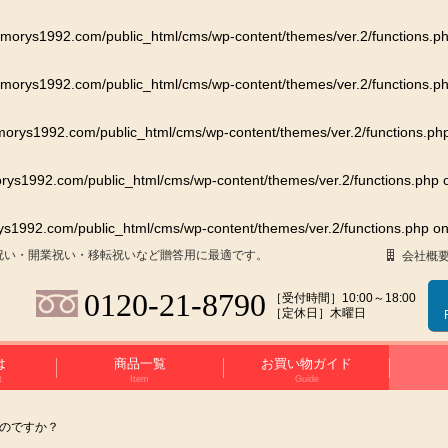
orys1992.com/public_html/cms/wp-content/themes/ver.2/functions.p
orys1992.com/public_html/cms/wp-content/themes/ver.2/functions.p
rys1992.com/public_html/cms/wp-content/themes/ver.2/functions.ph
ys1992.com/public_html/cms/wp-content/themes/ver.2/functions.php
o
1992.com/public_html/cms/wp-content/themes/ver.2/functions.php
on
祝い・開業祝い・移転祝いなど贈答用に最適です。
会社概
0120-21-8790
［受付時間］10:00～18:00
［定休日］木曜日
は
商品一覧
お買い物ガイド
t
Item
Guide
のですか？