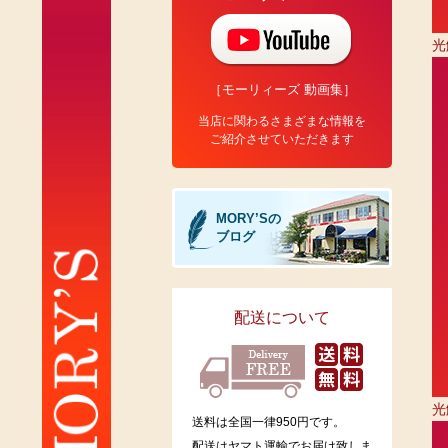
光
［モーリィーズ 動画集］
当店に関わるさまざまな情報を
ご紹介させていただきます
MORY’Sの
ブログ
配送について
光
送料は全国一律950円です。
配送はヤマト運輸でお届け致しま